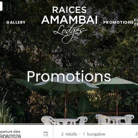
F
GALLERY
PROMOTIONS
C
Promotions
parture date
2
Adults
•
1
bungalow