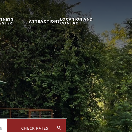
ITNESS
LOCATION AND
ATTRACTIONS
ENTER
CONTACT
CHECK RATES