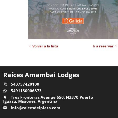
Volver a la lista
Ir a reservar
Raíces Amambai Lodges
543757420100
5491130006873
Tres Fronteras Avenue 650, N3370 Puerto
Iguazú, Misiones, Argentina
info@raicesdelplata.com