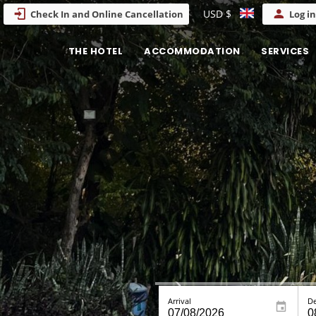
USD $
Check In and Online Cancellation
Log in
THE HOTEL
ACCOMMODATION
SERVICES
Arrival
De