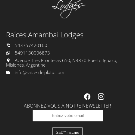
Raíces Amambai Lodges
543757420100
5491130006873
Avenue Tres Fronteras 650, N3370 Puerto Iguazú,
Misiones, Argentine
info@raicesdelplata.com
ABONNEZ-VOUS À NOTRE NEWSLETTER
Sâ€™inscrire