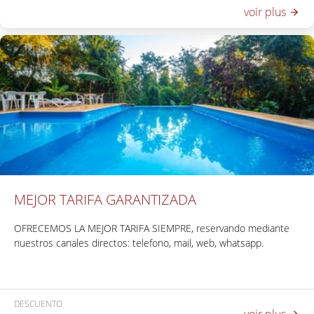
voir plus
carte étant préchargée dans le système et prise en garantie.
SI VOUS SOUHAITEZ VÉRIFIER D'AUTRES MOYENS DE PAIEMENT
(versements/virements/acomptes), VOUS POUVEZ LE FAIRE
DANS LES 48 HEURES SUIVANT LA CONFIRMATION DE VOTRE
RÉSERVATION EN ENVOYANT UN E-MAIL À
INFO@RAICESDELPLATA.COM
. SINON, LE PAIEMENT SERA
EFFECTUÉ EN UN SEUL PAIEMENT DEPUIS VOTRE CARTE.
MEJOR TARIFA GARANTIZADA
OFRECEMOS LA MEJOR TARIFA SIEMPRE,
reservando mediante
nuestros canales directos: telefono, mail, web, whatsapp.
DESCUENTO
voir plus