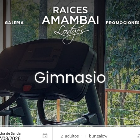
GALERIA
PROMOCIONES
Gimnasio
cha de Salida
2
adultos
•
1
bungalow