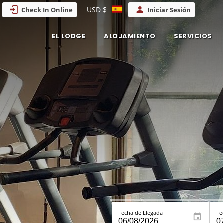
USD $
Check In Online
Iniciar Sesión
EL LODGE
ALOJAMIENTO
SERVICIOS
Fecha de Llegada
Fe