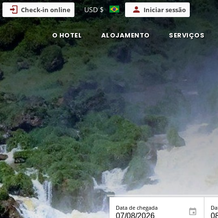
USD $
Check-in online
Iniciar sessão
O HOTEL
ALOJAMENTO
SERVIÇOS
Data de chegada
Da