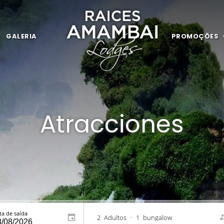
GALERIA
PROMOÇÕES
Atracciones
ta de saída
2
Adultos
•
1
bungalow