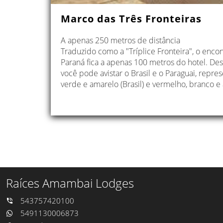
Marco das Três Fronteiras
A apenas 250 metros de distância
Traduzido como a "Tríplice Fronteira", o encon
Paraná fica a apenas 100 metros do hotel. De
você pode avistar o Brasil e o Paraguai, repre
verde e amarelo (Brasil) e vermelho, branco e a
Raíces Amambai Lodges
543757420100
5491130006873