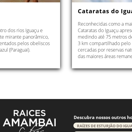
Cataratas do Igu
Reconhecidas como a maio
tro dos rios Iguaçu e
Cataratas do Iguaçu apre
ste mirante panorâmico,
medindo até 75 metros de
sentados pelos obeliscos
3 km compartilhado pelo B
zul (Paraguai).
cercadas por reservas na
das maiores áreas remane
Descubra nossos outros ho
RAÍZES DE ESTURJÃO DO IGU